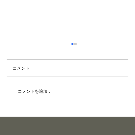
個人ラーメン店が生き残るメニュー戦略
とは
先月、こんなテーマで個人店のサバイバルを経
コメント
営環境の面から考えてみました。 個人ラーメン
店は、これからどう生き残るのか そこで今回
は、メニューという視点からあらためて考えて
コメントを追加…
みたいと思います。経営環境だけでなく、現場
での打ち手として何ができるのか。そう考えて
いくと、個人店が生き残るためのパターンは、
ある程度見えてきます。 まず一つは、流行のメ
ニューに取り組むこと。 二郎系、家系、ちゃん
系、鶏水系。いま