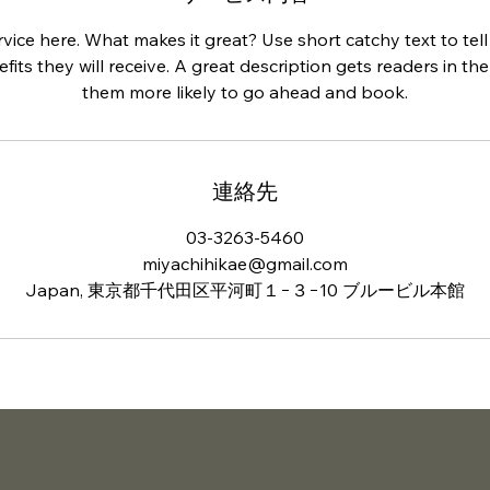
vice here. What makes it great? Use short catchy text to te
efits they will receive. A great description gets readers in 
them more likely to go ahead and book.
連絡先
03-3263-5460
miyachihikae@gmail.com
Japan, 東京都千代田区平河町１−３−10 ブルービル本館