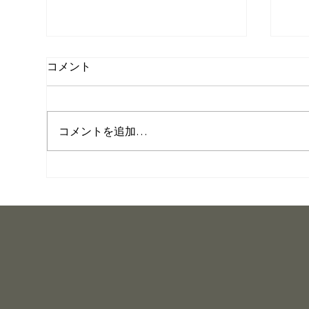
ラーメン店がSNSをやるとい
個
コメント
うこと
ニ
最近、ラーメン店がSNSや
先
YouTubeで発信することについ
バ
コメントを追加…
て考える機会が増えました。ここ
てみ
数年で、空気はかなり変わったよ
は
うに思います。 炎上、バズ狙
そ
い、挑発的な発言。 他店を批判
点
したり、袋麺やインスタント麺を
思
ディスる。 あえて強い言葉を使
現
って注目を集める発信も目立つよ
の
うになってきました。一部のラー
が
メン好きにとっては、それもエン
る程
タメとして成立している部分があ
は
るのかもしれません。店主同士の
と。